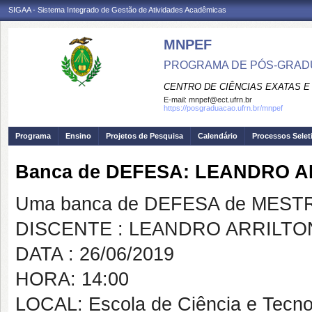
SIGAA - Sistema Integrado de Gestão de Atividades Acadêmicas
MNPEF
PROGRAMA DE PÓS-GRADUA
CENTRO DE CIÊNCIAS EXATAS E
E-mail:
mnpef@ect.ufrn.br
https://posgraduacao.ufrn.br/mnpef
Programa
Ensino
Projetos de Pesquisa
Calendário
Processos Selet
Banca de DEFESA: LEANDRO 
Uma banca de DEFESA de MESTRAD
DISCENTE : LEANDRO ARRILTO
DATA : 26/06/2019
HORA: 14:00
LOCAL: Escola de Ciência e Tecno