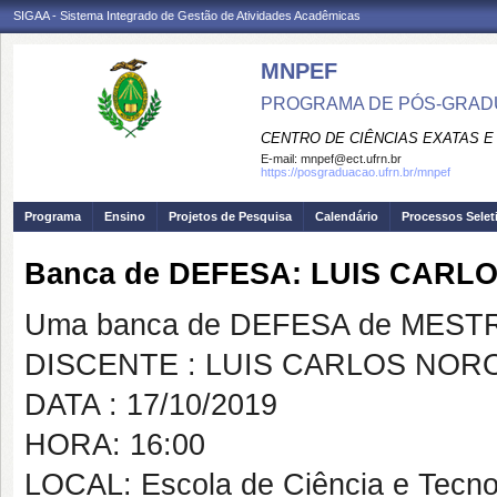
SIGAA - Sistema Integrado de Gestão de Atividades Acadêmicas
MNPEF
PROGRAMA DE PÓS-GRADUA
CENTRO DE CIÊNCIAS EXATAS E
E-mail:
mnpef@ect.ufrn.br
https://posgraduacao.ufrn.br/mnpef
Programa
Ensino
Projetos de Pesquisa
Calendário
Processos Selet
Banca de DEFESA: LUIS CAR
Uma banca de DEFESA de MESTRAD
DISCENTE : LUIS CARLOS NOR
DATA : 17/10/2019
HORA: 16:00
LOCAL: Escola de Ciência e Tecno