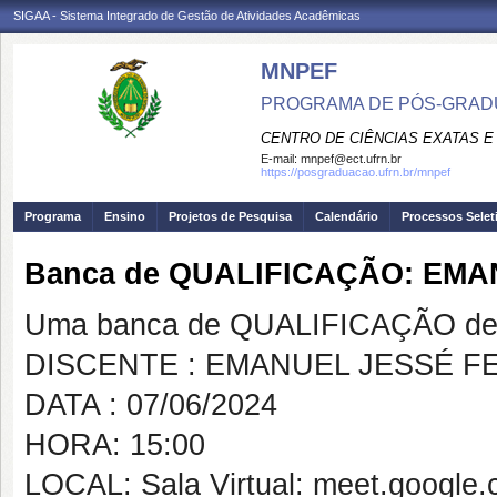
SIGAA - Sistema Integrado de Gestão de Atividades Acadêmicas
MNPEF
PROGRAMA DE PÓS-GRADUA
CENTRO DE CIÊNCIAS EXATAS E
E-mail:
mnpef@ect.ufrn.br
https://posgraduacao.ufrn.br/mnpef
Programa
Ensino
Projetos de Pesquisa
Calendário
Processos Selet
Banca de QUALIFICAÇÃO: EM
Uma banca de QUALIFICAÇÃO de 
DISCENTE : EMANUEL JESSÉ 
DATA : 07/06/2024
HORA: 15:00
LOCAL: Sala Virtual: meet.google