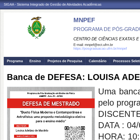
SIGAA - Sistema Integrado de Gestão de Atividades Acadêmicas
MNPEF
PROGRAMA DE PÓS-GRADUA
CENTRO DE CIÊNCIAS EXATAS E
E-mail:
mnpef@ect.ufrn.br
https://posgraduacao.ufrn.br/mnpef
Programa
Ensino
Projetos de Pesquisa
Calendário
Processos Selet
Banca de DEFESA: LOUISA AD
Uma banc
pelo progr
DISCENTE
DATA : 04
HORA: 10: