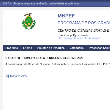
SIGAA - Sistema Integrado de Gestão de Atividades Acadêmicas
MNPEF
PROGRAMA DE PÓS-GRADUA
CENTRO DE CIÊNCIAS EXATAS E
E-mail:
mnpef@ect.ufrn.br
https://posgraduacao.ufrn.br/mnpef
Programa
Ensino
Projetos de Pesquisa
Calendário
Processos Selet
GABARITO - PRIMEIRA ETAPA - PROCESSO SELETIVO 2023
A coordenação do Mestrado Nacional Profissional em Ensino de Física (MNPEF), Polo 51, 
Baixar Arquivo