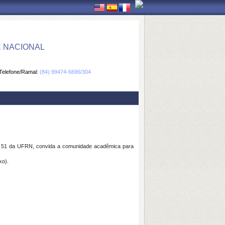
E NACIONAL
Telefone/Ramal:
(84) 99474-6696/304
lo 51 da UFRN, convida a comunidade acadêmica para
xo).