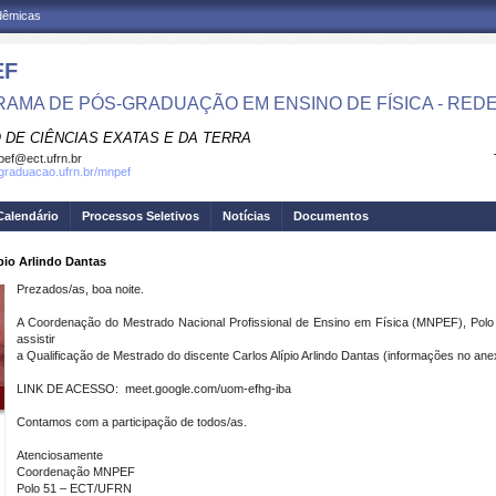
adêmicas
EF
AMA DE PÓS-GRADUAÇÃO EM ENSINO DE FÍSICA - RED
 DE CIÊNCIAS EXATAS E DA TERRA
ef@ect.ufrn.br
sgraduacao.ufrn.br/mnpef
Calendário
Processos Seletivos
Notícias
Documentos
ípio Arlindo Dantas
Prezados/as, boa noite.
A Coordenação do Mestrado Nacional Profissional de Ensino em Física (MNPEF), Po
assistir
a Qualificação de Mestrado do discente Carlos Alípio Arlindo Dantas (informações no ane
LINK DE ACESSO: meet.google.com/uom-efhg-iba
Contamos com a participação de todos/as.
Atenciosamente
Coordenação MNPEF
Polo 51 – ECT/UFRN