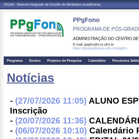
SIGAA - Sistema Integrado de Gestão de Atividades Acadêmicas
PPgFono
PROGRAMA DE PÓS-GRAD
ADMINISTRAÇÃO DO CENTRO DE
E-mail:
ppgfon@ccs.ufrn.br
https://posgraduacao.ufrn.br/ppgfon
Programa
Ensino
Projetos de Pesquisa
Calendário
Processos Selet
Notícias
-
(27/07/2026 11:05)
ALUNO ESPEC
Inscrição
-
(20/07/2026 11:36)
CALENDÁRIO
-
(06/07/2026 10:10)
Calendário 