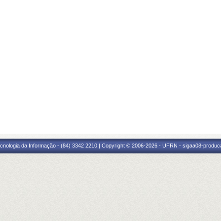
cnologia da Informação - (84) 3342 2210 | Copyright © 2006-2026 - UFRN - sigaa08-produca