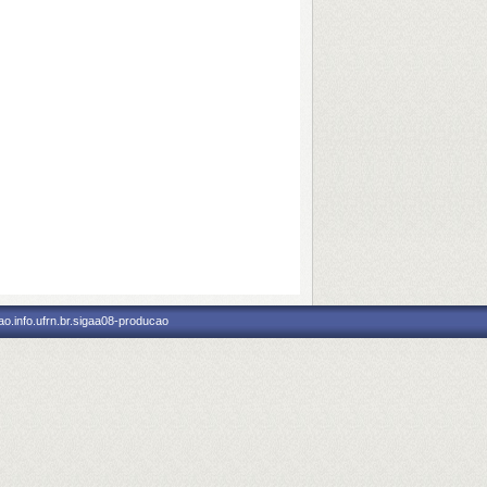
o.info.ufrn.br.sigaa08-producao