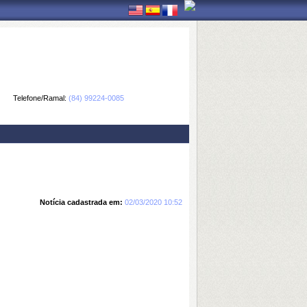
Telefone/Ramal:
(84) 99224-0085
Notícia cadastrada em:
02/03/2020 10:52