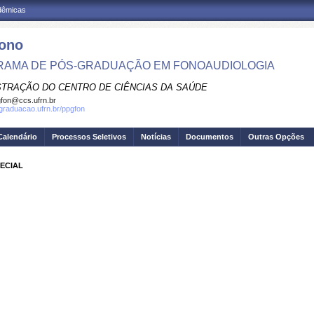
adêmicas
ono
AMA DE PÓS-GRADUAÇÃO EM FONOAUDIOLOGIA
STRAÇÃO DO CENTRO DE CIÊNCIAS DA SAÚDE
fon@ccs.ufrn.br
sgraduacao.ufrn.br/ppgfon
Calendário
Processos Seletivos
Notícias
Documentos
Outras Opções
ECIAL