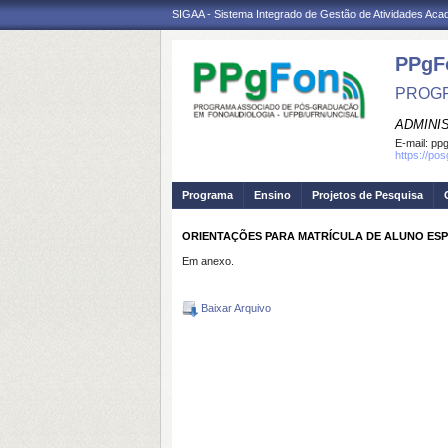
SIGAA - Sistema Integrado de Gestão de Atividades Ac
PPgF
PROGR
ADMINI
E-mail:
ppg
https://po
Programa
Ensino
Projetos de Pesquisa
ORIENTAÇÕES PARA MATRÍCULA DE ALUNO ESP
Em anexo.
Baixar Arquivo