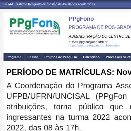
SIGAA - Sistema Integrado de Gestão de Atividades Acadêmicas
PPgFono
PROGRAMA DE PÓS-GRAD
ADMINISTRAÇÃO DO CENTRO DE
E-mail:
ppgfon@ccs.ufrn.br
https://posgraduacao.ufrn.br/ppgfon
Programa
Ensino
Projetos de Pesquisa
Calendário
Processos Selet
PERÍODO DE MATRÍCULAS: Nov
A Coordenação do Programa Asso
UFPB/UFRN/UNCISAL (PPgFon 
atribuições, torna público qu
ingressantes na turma 2022 aco
2022, das 08 às 17h.