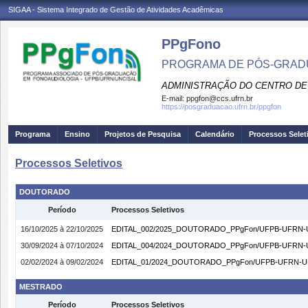
SIGAA - Sistema Integrado de Gestão de Atividades Acadêmicas
PPgFono
PROGRAMA DE PÓS-GRAD
ADMINISTRAÇÃO DO CENTRO DE
E-mail:
ppgfon@ccs.ufrn.br
https://posgraduacao.ufrn.br/ppgfon
Programa
Ensino
Projetos de Pesquisa
Calendário
Processos Selet
Processos Seletivos
DOUTORADO
Período
Processos Seletivos
16/10/2025 à 22/10/2025
EDITAL_002/2025_DOUTORADO_PPgFon/UFPB-UFRN-
30/09/2024 à 07/10/2024
EDITAL_004/2024_DOUTORADO_PPgFon/UFPB-UFRN-
02/02/2024 à 09/02/2024
EDITAL_01/2024_DOUTORADO_PPgFon/UFPB-UFRN-U
MESTRADO
Período
Processos Seletivos