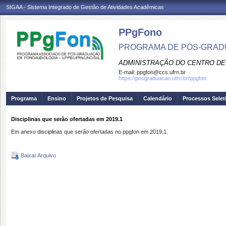
SIGAA - Sistema Integrado de Gestão de Atividades Acadêmicas
PPgFono
PROGRAMA DE PÓS-GRAD
ADMINISTRAÇÃO DO CENTRO DE
E-mail:
ppgfon@ccs.ufrn.br
https://posgraduacao.ufrn.br/ppgfon
Programa
Ensino
Projetos de Pesquisa
Calendário
Processos Selet
Disciplinas que serão ofertadas em 2019.1
Em anexo disciplinas que serão ofertadas no ppgfon em 2019.1.
Baixar Arquivo