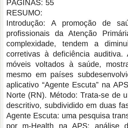
PÁGINAS: 55
RESUMO:
Introdução:
A promoção de saúd
profissionais da Atenção Primá
complexidade, tendem a diminu
corretivas à deficiência auditiva.
móveis voltados à saúde, mostra
mesmo em países subdesenvolv
aplicativo “Agente Escuta” na APS
Norte (RN).
Método:
Trata-se de u
descritivo, subdividido em duas fas
Agente Escuta: uma pesquisa transla
por m-Health na APS: análise da