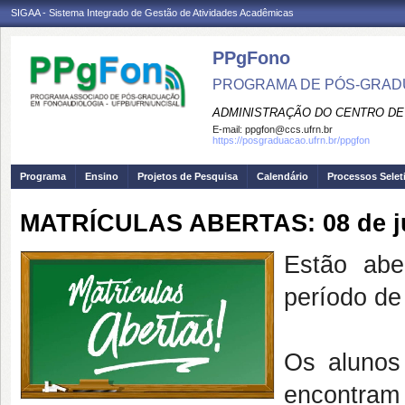
SIGAA - Sistema Integrado de Gestão de Atividades Acadêmicas
PPgFono
PROGRAMA DE PÓS-GRAD
ADMINISTRAÇÃO DO CENTRO DE
E-mail:
ppgfon@ccs.ufrn.br
https://posgraduacao.ufrn.br/ppgfon
Programa
Ensino
Projetos de Pesquisa
Calendário
Processos Selet
MATRÍCULAS ABERTAS: 08 de jul
Estão abe
período d
Os alunos
encontram 