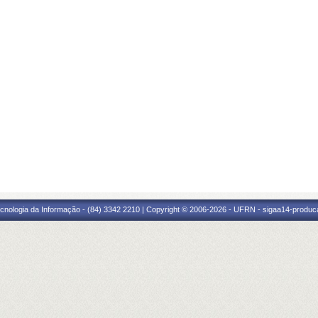
cnologia da Informação - (84) 3342 2210 | Copyright © 2006-2026 - UFRN - sigaa14-produca