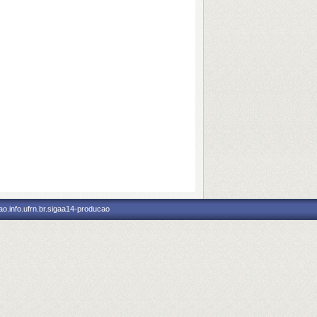
o.info.ufrn.br.sigaa14-producao