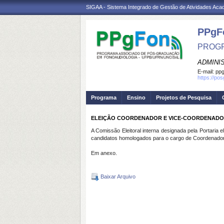
SIGAA - Sistema Integrado de Gestão de Atividades Ac
PPgF
PROGR
ADMINI
E-mail:
ppg
https://po
Programa
Ensino
Projetos de Pesquisa
ELEIÇÃO COORDENADOR E VICE-COORDENADOR: 
A Comissão Eleitoral interna designada pela Portaria 
candidatos homologados para o cargo de Coordenad
Em anexo.
Baixar Arquivo