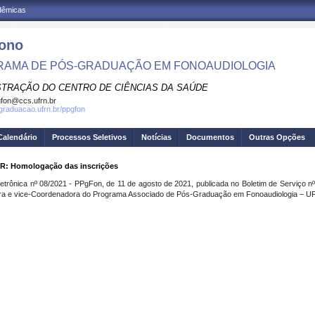
adêmicas
ono
AMA DE PÓS-GRADUAÇÃO EM FONOAUDIOLOGIA
STRAÇÃO DO CENTRO DE CIÊNCIAS DA SAÚDE
fon@ccs.ufrn.br
sgraduacao.ufrn.br/ppgfon
Calendário
Processos Seletivos
Notícias
Documentos
Outras Opções
Homologação das inscrições
eletrônica nº 08/2021 - PPgFon, de 11 de agosto de 2021, publicada no Boletim de Serviço n
ora e vice-Coordenadora do Programa Associado de Pós-Graduação em Fonoaudiologia –