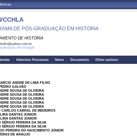
adêmicas
/CCHLA
AMA DE PÓS-GRADUAÇÃO EM HISTÓRIA
AMENTO DE HISTÓRIA
ghufrn@yahoo.com.br
sgraduacao.ufrn.br/ppgh
lendar
Selection Processes
News
Documents
Other options
MARCIO ANDRE DE LIMA FILHO
 PEDRO GALVÃO
ANDRE SOUSA DE OLIVEIRA
ANDRE SOUSA DE OLIVEIRA
ANDRE SOUSA DE OLIVEIRA
ANDRE SOUSA DE OLIVEIRA
ANDRE SOUSA DE OLIVEIRA
IO CARLOS CABRAL DE MEDEIROS
 LIRA DANTAS JUNIOR
 LIRA DANTAS JUNIOR
 SÉRGIO PEREIRA DA SILVA
 SÉRGIO PEREIRA DA SILVA
LDO PEREIRA DO NASCIMENTO JÚNIOR
 VERAS DE ARAUJO