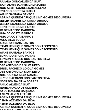
 JULIANA GONCALVES DA SILVA
IONOR ALMIR SOARES DAMASCENO
IONOR ALMIR SOARES DAMASCENO
FERNANDO CORREIA DUTRA
DAIANE SANTANA SANTOS
SABRINA QUEREM APUQUE LIMA GOMES DE OLIVEIRA
 WESLEY SOARES DA COSTA ARAÚJO
 WESLEY SOARES DA COSTA ARAÚJO
 LEONARDO BRUNO FARIAS
LDO DE MACEDO BARBOSA
LÂNIA DA COSTA BARROS
LÂNIA DA COSTA BARROS
PAULA SILVA SOUSA
DAIANE SANTANA SANTOS
 OTAVIO HENRIQUE GOMES DO NASCIMENTO
 OTAVIO HENRIQUE GOMES DO NASCIMENTO
DAIANE SANTANA SANTOS
 LEONARDO BRUNO FARIAS
ALLYSON AFONSO DOS SANTOS SILVA
LDO DE MACEDO BARBOSA
JOSÉ ANTÔNIO DA SILVA NETO
 ADRIEL PACHECO LOIOLA GOMES
JOSÉ ANTÔNIO DA SILVA NETO
ANDERSON DA SILVA SOARES
ALLYSON AFONSO DOS SANTOS SILVA
ANDERSON DA SILVA SOARES
ANILO ALVES DA SILVA
ANDRÉ ARAÚJO DE OLIVEIRA
LDO DE MACEDO BARBOSA
A SILVA ALVES ARAÚJO
SABRINA QUEREM APUQUE LIMA GOMES DE OLIVEIRA
YASMIM AZEVEDO DA SILVA
YASMIM AZEVEDO DA SILVA
SABRINA QUEREM APUQUE LIMA GOMES DE OLIVEIRA