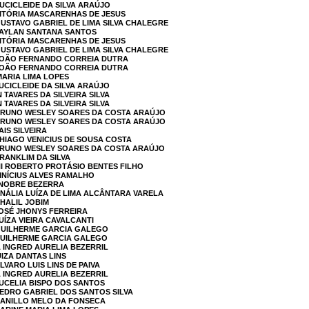
LUCICLEIDE DA SILVA ARAÚJO
VITÓRIA MASCARENHAS DE JESUS
GUSTAVO GABRIEL DE LIMA SILVA CHALEGRE
 TAYLAN SANTANA SANTOS
VITÓRIA MASCARENHAS DE JESUS
GUSTAVO GABRIEL DE LIMA SILVA CHALEGRE
 JOÃO FERNANDO CORREIA DUTRA
 JOÃO FERNANDO CORREIA DUTRA
MARIA LIMA LOPES
UCICLEIDE DA SILVA ARAÚJO
 TAVARES DA SILVEIRA SILVA
 TAVARES DA SILVEIRA SILVA
 BRUNO WESLEY SOARES DA COSTA ARAÚJO
 BRUNO WESLEY SOARES DA COSTA ARAÚJO
AIS SILVEIRA
THIAGO VENICIUS DE SOUSA COSTA
 BRUNO WESLEY SOARES DA COSTA ARAÚJO
RANKLIM DA SILVA
NI ROBERTO PROTÁSIO BENTES FILHO
VINÍCIUS ALVES RAMALHO
 NOBRE BEZERRA
ANÁLIA LUÍZA DE LIMA ALCÂNTARA VARELA
KHALIL JOBIM
JOSÉ JHONYS FERREIRA
UÍZA VIEIRA CAVALCANTI
 GUILHERME GARCIA GALEGO
 GUILHERME GARCIA GALEGO
A INGRED AURELIA BEZERRIL
UIZA DANTAS LINS
LVARO LUIS LINS DE PAIVA
A INGRED AURELIA BEZERRIL
JUCELIA BISPO DOS SANTOS
PEDRO GABRIEL DOS SANTOS SILVA
DANILLO MELO DA FONSECA