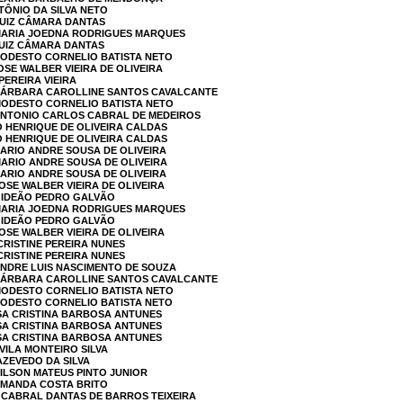
TÔNIO DA SILVA NETO
LUIZ CÂMARA DANTAS
 MARIA JOEDNA RODRIGUES MARQUES
LUIZ CÂMARA DANTAS
MODESTO CORNELIO BATISTA NETO
OSE WALBER VIEIRA DE OLIVEIRA
PEREIRA VIEIRA
 BÁRBARA CAROLLINE SANTOS CAVALCANTE
 MODESTO CORNELIO BATISTA NETO
 ANTONIO CARLOS CABRAL DE MEDEIROS
O HENRIQUE DE OLIVEIRA CALDAS
O HENRIQUE DE OLIVEIRA CALDAS
MARIO ANDRE SOUSA DE OLIVEIRA
MARIO ANDRE SOUSA DE OLIVEIRA
MARIO ANDRE SOUSA DE OLIVEIRA
OSE WALBER VIEIRA DE OLIVEIRA
 GIDEÃO PEDRO GALVÃO
 MARIA JOEDNA RODRIGUES MARQUES
 GIDEÃO PEDRO GALVÃO
OSE WALBER VIEIRA DE OLIVEIRA
 CRISTINE PEREIRA NUNES
 CRISTINE PEREIRA NUNES
ANDRE LUIS NASCIMENTO DE SOUZA
 BÁRBARA CAROLLINE SANTOS CAVALCANTE
 MODESTO CORNELIO BATISTA NETO
MODESTO CORNELIO BATISTA NETO
ISA CRISTINA BARBOSA ANTUNES
ISA CRISTINA BARBOSA ANTUNES
ISA CRISTINA BARBOSA ANTUNES
VILA MONTEIRO SILVA
AZEVEDO DA SILVA
GILSON MATEUS PINTO JUNIOR
 AMANDA COSTA BRITO
 CABRAL DANTAS DE BARROS TEIXEIRA