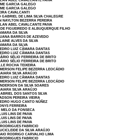
ALAN ABEL CAVALCANTE PAIVA
ERME GARCIA GALEGO
ERME GARCIA GALEGO
IEIRA CAVALCANTI
O GABRIEL DE LIMA SILVA CHALEGRE
ON NAYLTON BEZERRA PEREIRA
ALAN ABEL CAVALCANTE PAIVA
 DE FIGUEIREDO E ALBUQUERQUE FILHO
AMARA DA SILVA
 LUANA BARROS DE AZEVEDO
LAINE ALVES DA SILVA
AMARA DA SILVA
PEDRO LUIZ CÂMARA DANTAS
PEDRO LUIZ CÂMARA DANTAS
MÁRIO SÉLIO FERREIRA DE BRITO
MÁRIO SÉLIO FERREIRA DE BRITO
LLE ROCHA TEIXEIRA
EMERSON FELIPE BEZERRA LEOCÁDIO
MAIARA SILVA ARAÚJO
PEDRO LUIZ CÂMARA DANTAS
EMERSON FELIPE BEZERRA LEOCÁDIO
ANDERSON DA SILVA SOARES
MAIARA SILVA ARAÚJO
GABRIEL DOS SANTOS SILVA
JADSON PEREIRA VIEIRA
 PEDRO HUGO CANTO NÚÑEZ
HONYS FERREIRA
O MELO DA FONSECA
UIS LINS DE PAIVA
UIS LINS DE PAIVA
UIS LINS DE PAIVA
 RODRIGUES FABRICIO
LUCICLEIDE DA SILVA ARAÚJO
CAIO RODRIGO CARVALHO LIMA
 RODRIGUES FABRICIO