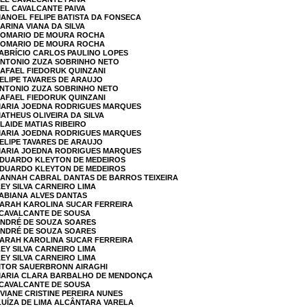
BEL CAVALCANTE PAIVA
MANOEL FELIPE BATISTA DA FONSECA
ARINA VIANA DA SILVA
 ROMARIO DE MOURA ROCHA
 ROMARIO DE MOURA ROCHA
FABRÍCIO CARLOS PAULINO LOPES
 ANTONIO ZUZA SOBRINHO NETO
RAFAEL FIEDORUK QUINZANI
FELIPE TAVARES DE ARAUJO
ANTONIO ZUZA SOBRINHO NETO
RAFAEL FIEDORUK QUINZANI
 MARIA JOEDNA RODRIGUES MARQUES
ATHEUS OLIVEIRA DA SILVA
LAIDE MATIAS RIBEIRO
 MARIA JOEDNA RODRIGUES MARQUES
FELIPE TAVARES DE ARAUJO
 MARIA JOEDNA RODRIGUES MARQUES
 EDUARDO KLEYTON DE MEDEIROS
 EDUARDO KLEYTON DE MEDEIROS
 HANNAH CABRAL DANTAS DE BARROS TEIXEIRA
LEY SILVA CARNEIRO LIMA
FABIANA ALVES DANTAS
 SARAH KAROLINA SUCAR FERREIRA
 CAVALCANTE DE SOUSA
 ANDRÉ DE SOUZA SOARES
 ANDRÉ DE SOUZA SOARES
 SARAH KAROLINA SUCAR FERREIRA
LEY SILVA CARNEIRO LIMA
LEY SILVA CARNEIRO LIMA
VITOR SAUERBRONN AIRAGHI
 MARIA CLARA BARBALHO DE MENDONÇA
 CAVALCANTE DE SOUSA
IVIANE CRISTINE PEREIRA NUNES
 LUÍZA DE LIMA ALCÂNTARA VARELA