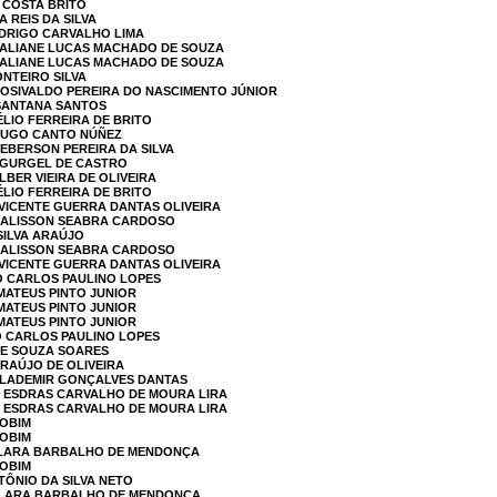
 COSTA BRITO
A REIS DA SILVA
ODRIGO CARVALHO LIMA
 KALIANE LUCAS MACHADO DE SOUZA
 KALIANE LUCAS MACHADO DE SOUZA
ONTEIRO SILVA
ROSIVALDO PEREIRA DO NASCIMENTO JÚNIOR
 SANTANA SANTOS
ÉLIO FERREIRA DE BRITO
 HUGO CANTO NÚÑEZ
LEBERSON PEREIRA DA SILVA
Y GURGEL DE CASTRO
LBER VIEIRA DE OLIVEIRA
ÉLIO FERREIRA DE BRITO
 VICENTE GUERRA DANTAS OLIVEIRA
 HALISSON SEABRA CARDOSO
SILVA ARAÚJO
 HALISSON SEABRA CARDOSO
 VICENTE GUERRA DANTAS OLIVEIRA
IO CARLOS PAULINO LOPES
 MATEUS PINTO JUNIOR
 MATEUS PINTO JUNIOR
 MATEUS PINTO JUNIOR
IO CARLOS PAULINO LOPES
DE SOUZA SOARES
ARAÚJO DE OLIVEIRA
 FLADEMIR GONÇALVES DANTAS
L ESDRAS CARVALHO DE MOURA LIRA
L ESDRAS CARVALHO DE MOURA LIRA
JOBIM
JOBIM
 CLARA BARBALHO DE MENDONÇA
JOBIM
TÔNIO DA SILVA NETO
 CLARA BARBALHO DE MENDONÇA