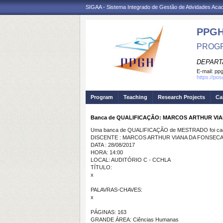
SIGAA - Sistema Integrado de Gestão de Atividades Ac
PPGH
PROGR
DEPART
E-mail:
pp
https://po
Program
Teaching
Research Projects
Ca
Banca de QUALIFICAÇÃO: MARCOS ARTHUR VI
Uma banca de QUALIFICAÇÃO de MESTRADO foi cada
DISCENTE : MARCOS ARTHUR VIANA DA FONSEC
DATA : 28/08/2017
HORA: 14:00
LOCAL: AUDITÓRIO C - CCHLA
TÍTULO:
x
PALAVRAS-CHAVES:
x
PÁGINAS: 163
GRANDE ÁREA: Ciências Humanas