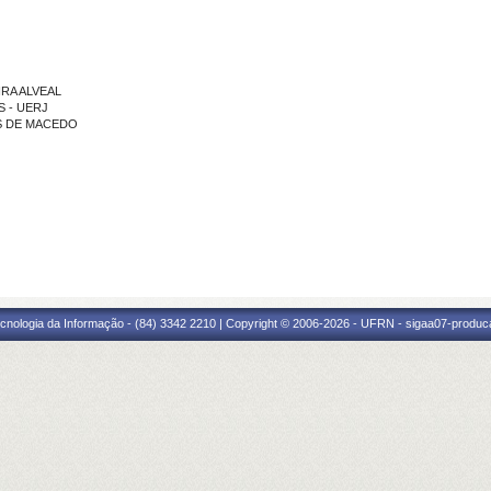
IRA ALVEAL
S - UERJ
OS DE MACEDO
cnologia da Informação - (84) 3342 2210 | Copyright © 2006-2026 - UFRN - sigaa07-produca