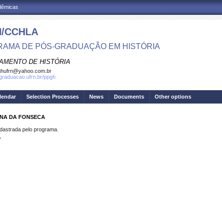
adêmicas
/CCHLA
AMA DE PÓS-GRADUAÇÃO EM HISTÓRIA
AMENTO DE HISTÓRIA
ghufrn@yahoo.com.br
sgraduacao.ufrn.br/ppgh
lendar
Selection Processes
News
Documents
Other options
ANA DA FONSECA
strada pelo programa.
A