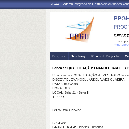
SIGAA - Sistema Integrado de Gestão de Atividades Ac
PPGH
PROGR
DEPART
E-mail:
pp
https://po
Program
Teaching
Research Projects
Ca
Banca de QUALIFICAÇÃO: EMANOEL JARDEL AL
Uma banca de QUALIFICAÇÃO de MESTRADO foi cada
DISCENTE : EMANOEL JARDEL ALVES OLIVEIRA
DATA : 28/08/2019
HORA: 16:00
LOCAL: Sala I21 - Setor II
TÍTULO:
.
PALAVRAS-CHAVES:
.
PÁGINAS: 1
GRANDE ÁREA: Ciências Humanas