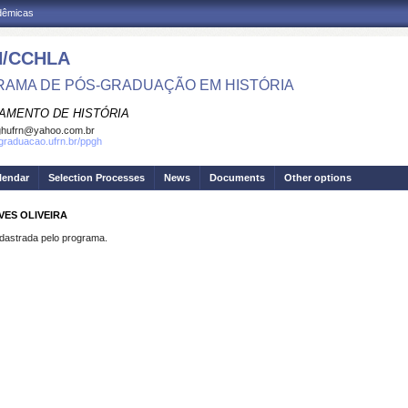
adêmicas
/CCHLA
AMA DE PÓS-GRADUAÇÃO EM HISTÓRIA
AMENTO DE HISTÓRIA
ghufrn@yahoo.com.br
sgraduacao.ufrn.br/ppgh
lendar
Selection Processes
News
Documents
Other options
VES OLIVEIRA
strada pelo programa.