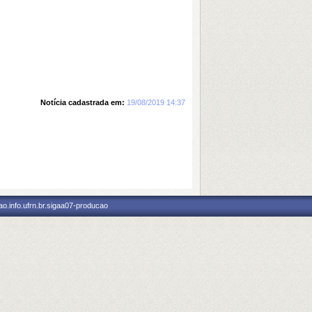
Notícia cadastrada em:
19/08/2019 14:37
o.info.ufrn.br.sigaa07-producao