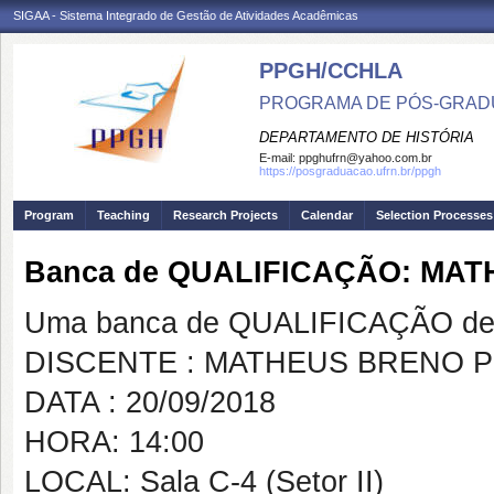
SIGAA - Sistema Integrado de Gestão de Atividades Acadêmicas
PPGH/CCHLA
PROGRAMA DE PÓS-GRAD
DEPARTAMENTO DE HISTÓRIA
E-mail:
ppghufrn@yahoo.com.br
https://posgraduacao.ufrn.br/ppgh
Program
Teaching
Research Projects
Calendar
Selection Processes
Banca de QUALIFICAÇÃO: MA
Uma banca de QUALIFICAÇÃO de 
DISCENTE : MATHEUS BRENO 
DATA : 20/09/2018
HORA: 14:00
LOCAL: Sala C-4 (Setor II)