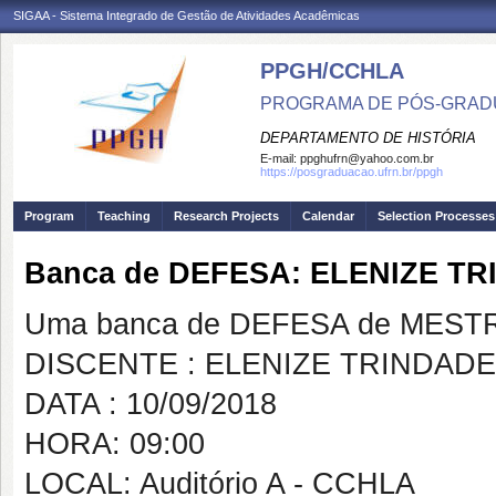
SIGAA - Sistema Integrado de Gestão de Atividades Acadêmicas
PPGH/CCHLA
PROGRAMA DE PÓS-GRAD
DEPARTAMENTO DE HISTÓRIA
E-mail:
ppghufrn@yahoo.com.br
https://posgraduacao.ufrn.br/ppgh
Program
Teaching
Research Projects
Calendar
Selection Processes
Banca de DEFESA: ELENIZE T
Uma banca de DEFESA de MESTRAD
DISCENTE : ELENIZE TRINDAD
DATA : 10/09/2018
HORA: 09:00
LOCAL: Auditório A - CCHLA