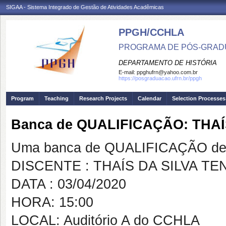
SIGAA - Sistema Integrado de Gestão de Atividades Acadêmicas
PPGH/CCHLA
PROGRAMA DE PÓS-GRAD
DEPARTAMENTO DE HISTÓRIA
E-mail:
ppghufrn@yahoo.com.br
https://posgraduacao.ufrn.br/ppgh
Program
Teaching
Research Projects
Calendar
Selection Processes
Banca de QUALIFICAÇÃO: THAÍ
Uma banca de QUALIFICAÇÃO de 
DISCENTE : THAÍS DA SILVA TE
DATA : 03/04/2020
HORA: 15:00
LOCAL: Auditório A do CCHLA