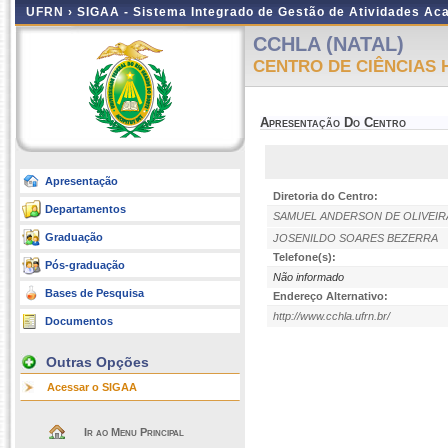
UFRN ›
SIGAA - Sistema Integrado de Gestão de Atividades A
CCHLA (NATAL)
CENTRO DE CIÊNCIAS 
Apresentação Do Centro
Apresentação
Diretoria do Centro:
Departamentos
SAMUEL ANDERSON DE OLIVEIR
Graduação
JOSENILDO SOARES BEZERRA
Telefone(s):
Pós-graduação
Não informado
Bases de Pesquisa
Endereço Alternativo:
http://www.cchla.ufrn.br/
Documentos
Outras Opções
Acessar o SIGAA
Ir ao Menu Principal