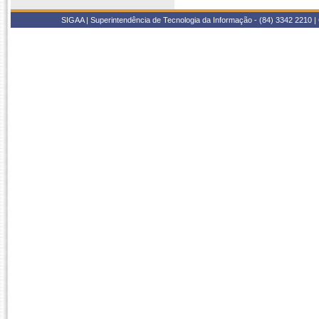
SIGAA | Superintendência de Tecnologia da Informação - (84) 3342 2210 