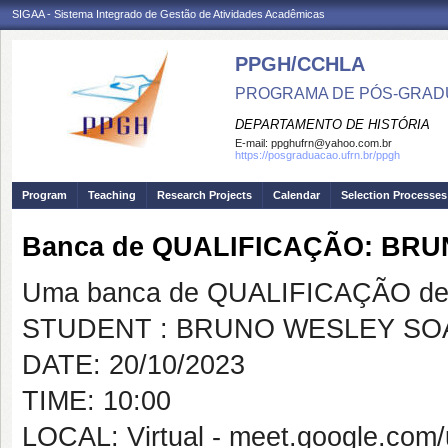
SIGAA - Sistema Integrado de Gestão de Atividades Acadêmicas
PPGH/CCHLA
PROGRAMA DE PÓS-GRAD
DEPARTAMENTO DE HISTÓRIA
E-mail:
ppghufrn@yahoo.com.br
https://posgraduacao.ufrn.br/ppgh
Program
Teaching
Research Projects
Calendar
Selection Processes
Banca de QUALIFICAÇÃO: BR
Uma banca de QUALIFICAÇÃO de 
STUDENT : BRUNO WESLEY SO
DATE: 20/10/2023
TIME: 10:00
LOCAL: Virtual - meet.google.co