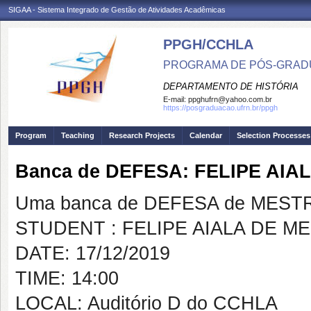
SIGAA - Sistema Integrado de Gestão de Atividades Acadêmicas
PPGH/CCHLA
PROGRAMA DE PÓS-GRAD
DEPARTAMENTO DE HISTÓRIA
E-mail:
ppghufrn@yahoo.com.br
https://posgraduacao.ufrn.br/ppgh
Program
Teaching
Research Projects
Calendar
Selection Processes
Banca de DEFESA: FELIPE AIA
Uma banca de DEFESA de MESTRAD
STUDENT : FELIPE AIALA DE M
DATE: 17/12/2019
TIME: 14:00
LOCAL: Auditório D do CCHLA