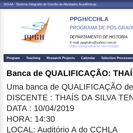
SIGAA - Sistema Integrado de Gestão de Atividades Acadêmicas
PPGH/CCHLA
PROGRAMA DE PÓS-GRAD
DEPARTAMENTO DE HISTÓRIA
E-mail:
ppghufrn@yahoo.com.br
https://posgraduacao.ufrn.br/ppgh
Program
Teaching
Research Projects
Calendar
Selection Processes
Banca de QUALIFICAÇÃO: THAÍ
Uma banca de QUALIFICAÇÃO de 
DISCENTE : THAÍS DA SILVA TE
DATA : 10/04/2019
HORA: 14:30
LOCAL: Auditório A do CCHLA