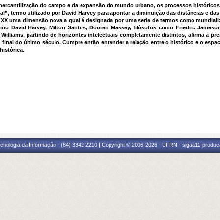
a mercantilização do campo e da expansão do mundo urbano, os processos históricos
l”, termo utilizado por David Harvey para apontar a diminuição das distâncias e das
o XX uma dimensão nova a qual é designada por uma serie de termos como mundializ
omo David Harvey, Milton Santos, Dooren Massey, filósofos como Friedric Jameson,
Williams, partindo de horizontes intelectuais completamente distintos, afirma a 
 final do último século. Cumpre então entender a relação entre o histórico e o espa
istórica.
cnologia da Informação - (84) 3342 2210 | Copyright © 2006-2026 - UFRN - sigaa11-produca