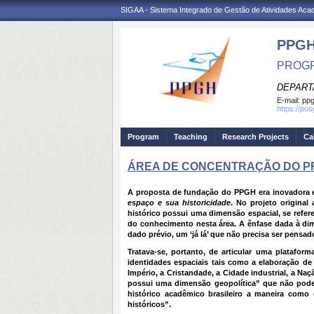
SIGAA - Sistema Integrado de Gestão de Atividades Ac
PPGH
PROGR
DEPART
E-mail:
pp
https://po
Program
Teaching
Research Projects
Ca
ÁREA DE CONCENTRAÇÃO DO 
A proposta de fundação do PPGH era inovadora e 
espaço e sua historicidade
. No projeto original
histórico possui uma dimensão espacial, se refer
do conhecimento nesta área. A ênfase dada à dime
dado prévio, um ‘já lá’ que não precisa ser pe
Tratava-se, portanto, de articular uma plataform
identidades espaciais tais como a elaboração de
Império, a Cristandade, a Cidade industrial, a Naç
possui uma dimensão geopolítica” que não pode s
histórico acadêmico brasileiro a maneira como
históricos”.