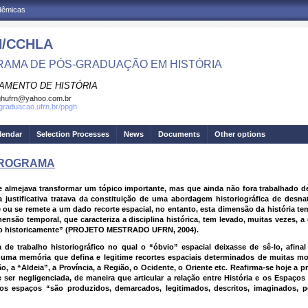
adêmicas
/CCHLA
AMA DE PÓS-GRADUAÇÃO EM HISTÓRIA
AMENTO DE HISTÓRIA
ghufrn@yahoo.com.br
sgraduacao.ufrn.br/ppgh
lendar
Selection Processes
News
Documents
Other options
PROGRAMA
almejava transformar um tópico importante, mas que ainda não fora trabalhado de 
 a justificativa tratava da constituição de uma abordagem historiográfica de des
e ou se remete a um dado recorte espacial, no entanto, esta dimensão da história t
nsão temporal, que caracteriza a disciplina histórica, tem levado, muitas vezes,
nsado historicamente” (PROJETO MESTRADO UFRN, 2004).
a de trabalho historiográfico no qual o “óbvio” espacial deixasse de sê-lo, afin
 uma memória que defina e legitime recortes espaciais determinados de muitas moda
ão, a “Aldeia”, a Província, a Região, o Ocidente, o Oriente etc. Reafirma-se hoje a 
er negligenciada, de maneira que articular a relação entre História e os Espaço
 os espaços “são produzidos, demarcados, legitimados, descritos, imaginados, p