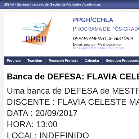
SIGAA - Sistema Integrado de Gestão de Atividades Acadêmicas
PPGH/CCHLA
PROGRAMA DE PÓS-GRAD
DEPARTAMENTO DE HISTÓRIA
E-mail:
ppghufrn@yahoo.com.br
https://posgraduacao.ufrn.br/ppgh
Program
Teaching
Research Projects
Calendar
Selection Processes
Banca de DEFESA: FLAVIA CE
Uma banca de DEFESA de MESTRAD
DISCENTE : FLAVIA CELESTE M
DATA : 20/09/2017
HORA: 13:00
LOCAL: INDEFINIDO