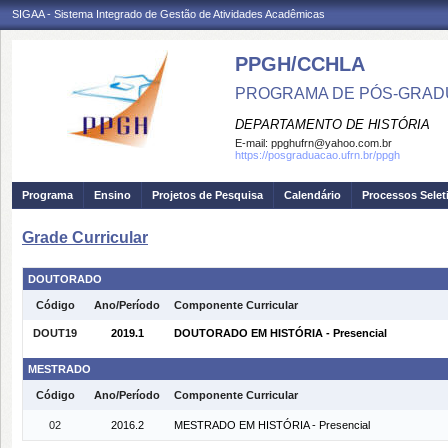
SIGAA - Sistema Integrado de Gestão de Atividades Acadêmicas
PPGH/CCHLA
PROGRAMA DE PÓS-GRAD
DEPARTAMENTO DE HISTÓRIA
E-mail:
ppghufrn@yahoo.com.br
https://posgraduacao.ufrn.br/ppgh
Programa
Ensino
Projetos de Pesquisa
Calendário
Processos Selet
Grade Curricular
DOUTORADO
Código
Ano/Período
Componente Curricular
DOUT19
2019.1
DOUTORADO EM HISTÓRIA - Presencial
MESTRADO
Código
Ano/Período
Componente Curricular
02
2016.2
MESTRADO EM HISTÓRIA - Presencial