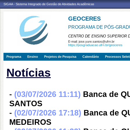
SIGAA - Sistema Integrado de Gestão de Atividades Acadêmicas
GEOCERES
PROGRAMA DE PÓS-GRADU
CENTRO DE ENSINO SUPERIOR 
E-mail:
jose.yure.santos@ufrn.br
https://posgraduacao.ufrn.br/geoceres
Programa
Ensino
Projetos de Pesquisa
Calendário
Processos Selet
Notícias
-
(03/07/2026 11:11)
Banca de Q
SANTOS
-
(02/07/2026 17:18)
Banca de 
MEDEIROS