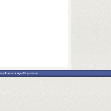
o.info.ufrn.br.sigaa09-producao