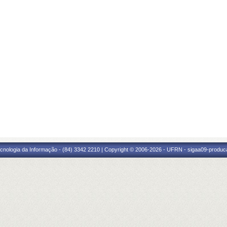
cnologia da Informação - (84) 3342 2210 | Copyright © 2006-2026 - UFRN - sigaa09-produca