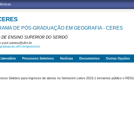
adêmicas
CERES
AMA DE PÓS-GRADUAÇÃO EM GEOGRAFIA - CERES
 DE ENSINO SUPERIOR DO SERIDÓ
e.yure.santos@ufrn.br
sgraduacao.ufrn.br/geoceres
Calendário
Processos Seletivos
Notícias
Documentos
Outras Opções
rocesso Seletivo para Ingresso de alunos no Semestre Letivo 2019.1 tornamos público 