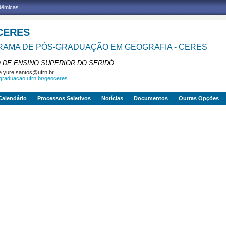
adêmicas
CERES
AMA DE PÓS-GRADUAÇÃO EM GEOGRAFIA - CERES
 DE ENSINO SUPERIOR DO SERIDÓ
e.yure.santos@ufrn.br
sgraduacao.ufrn.br/geoceres
Calendário
Processos Seletivos
Notícias
Documentos
Outras Opções