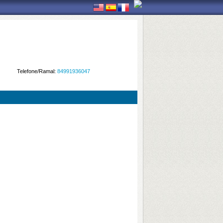
Telefone/Ramal:
84991936047