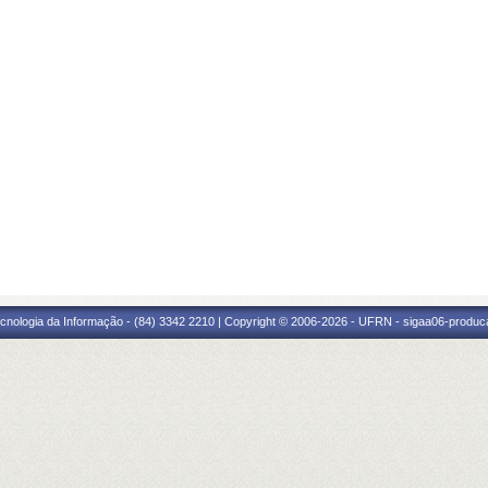
cnologia da Informação - (84) 3342 2210 | Copyright © 2006-2026 - UFRN - sigaa06-produca