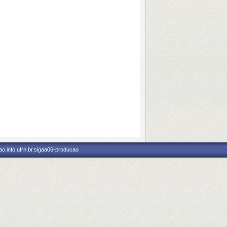
o.info.ufrn.br.sigaa06-producao