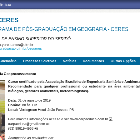
adêmicas
CERES
AMA DE PÓS-GRADUAÇÃO EM GEOGRAFIA - CERES
 DE ENSINO SUPERIOR DO SERIDÓ
e.yure.santos@ufrn.br
sgraduacao.ufrn.br/geoceres
Calendário
Processos Seletivos
Notícias
Documentos
Outras Opções
 via Geoprocessamento
Curso certificado pela Associação Brasileira de Engenharia Sanitária e Ambienta
Recomendado para qualquer profissional ou estudante na área ambiental (
biólogos, gestores ambientais, meteorologistas).
Data:
31 de agosto de 2019
Horário
: 8h às 17h
Local:
Verdegreen Hotel
, João Pessoa, PB
Para maiores informações acesse o site
www.carpaeduca.com.br
💻
carpaeduca@gmail.com
📧
(83) 99619-4968
📲
Acompanhe as novidades em: