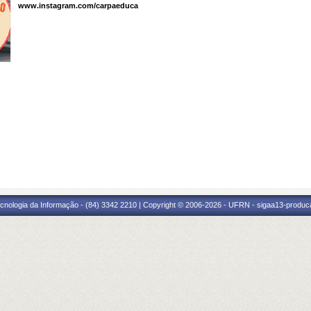
www.instagram.com/carpaeduca
cnologia da Informação - (84) 3342 2210 | Copyright © 2006-2026 - UFRN - sigaa13-produca