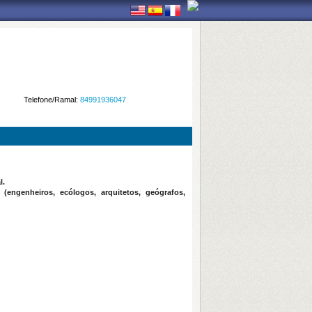
Telefone/Ramal:
84991936047
l.
engenheiros, ecólogos, arquitetos, geógrafos,