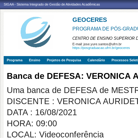
SIGAA - Sistema Integrado de Gestão de Atividades Acadêmicas
GEOCERES
PROGRAMA DE PÓS-GRADU
CENTRO DE ENSINO SUPERIOR 
E-mail:
jose.yure.santos@ufrn.br
https://posgraduacao.ufrn.br/geoceres
Programa
Ensino
Projetos de Pesquisa
Calendário
Processos Selet
Banca de DEFESA: VERONICA
Uma banca de DEFESA de MESTRAD
DISCENTE : VERONICA AURID
DATA : 16/08/2021
HORA: 09:00
LOCAL: Videoconferência