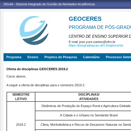
SIGAA - Sistema Integrado de Gestão de Atividades Acadêmicas
GEOCERES
PROGRAMA DE PÓS-GRADU
CENTRO DE ENSINO SUPERIOR 
E-mail:
jose.yure.santos@ufrn.br
https://posgraduacao.ufrn.br/geoceres
Programa
Ensino
Projetos de Pesquisa
Calendário
Processos Selet
Oferta de disciplinas GEOCERES 2019.2
Caros alunos,
A seguir a oferta de disciplinas para o semestre 2019.2:
SEMESTRE
DISCIPLINAS/
LETIVO
ATIVIDADES
Dinâmicas de Produção do Espaço Rural e Agricultura Globali
A Cidade e o Urbano no Semiárido Brasil
2019.2
Clima, Morfodinâmica e Riscos de Desastres Naturais no Semiá