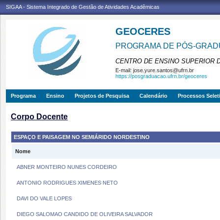
SIGAA - Sistema Integrado de Gestão de Atividades Acadêmicas
GEOCERES
PROGRAMA DE PÓS-GRADU
CENTRO DE ENSINO SUPERIOR 
E-mail:
jose.yure.santos@ufrn.br
https://posgraduacao.ufrn.br/geoceres
Programa
Ensino
Projetos de Pesquisa
Calendário
Processos Selet
Corpo Docente
ESPAÇO E PAISAGEM NO SEMIÁRIDO NORDESTINO
Nome
ABNER MONTEIRO NUNES CORDEIRO
ANTONIO RODRIGUES XIMENES NETO
DAVI DO VALE LOPES
DIEGO SALOMAO CANDIDO DE OLIVEIRA SALVADOR