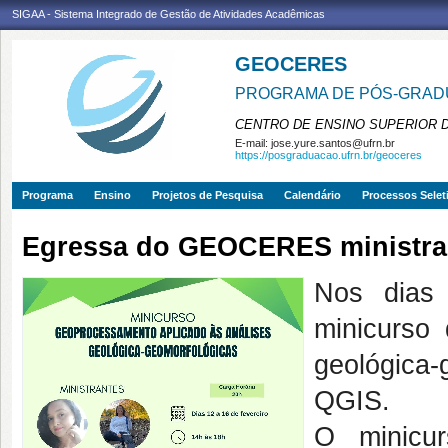
SIGAA - Sistema Integrado de Gestão de Atividades Acadêmicas
GEOCERES
PROGRAMA DE PÓS-GRADU
CENTRO DE ENSINO SUPERIOR 
E-mail:
jose.yure.santos@ufrn.br
https://posgraduacao.ufrn.br/geoceres
Programa
Ensino
Projetos de Pesquisa
Calendário
Processos Selet
Egressa do GEOCERES ministra
Nos dias
minicurso
geológica
QGIS.
O minicu