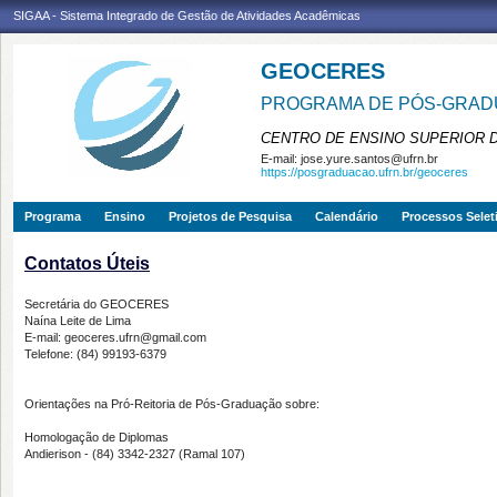
SIGAA - Sistema Integrado de Gestão de Atividades Acadêmicas
GEOCERES
PROGRAMA DE PÓS-GRADU
CENTRO DE ENSINO SUPERIOR 
E-mail:
jose.yure.santos@ufrn.br
https://posgraduacao.ufrn.br/geoceres
Programa
Ensino
Projetos de Pesquisa
Calendário
Processos Selet
Contatos Úteis
Secretária do GEOCERES
Naína Leite de Lima
E-mail: geoceres.ufrn@gmail.com
Telefone: (84) 99193-6379
Orientações na Pró-Reitoria de Pós-Graduação sobre:
Homologação de Diplomas
Andierison - (84) 3342-2327 (Ramal 107)