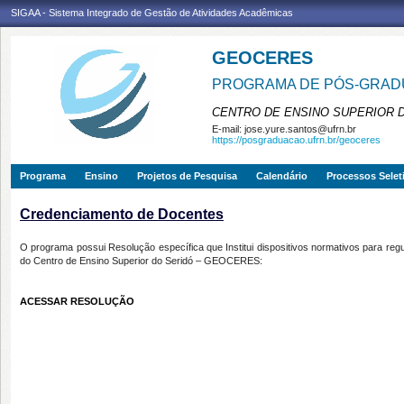
SIGAA - Sistema Integrado de Gestão de Atividades Acadêmicas
GEOCERES
PROGRAMA DE PÓS-GRADU
CENTRO DE ENSINO SUPERIOR 
E-mail:
jose.yure.santos@ufrn.br
https://posgraduacao.ufrn.br/geoceres
Programa
Ensino
Projetos de Pesquisa
Calendário
Processos Selet
Credenciamento de Docentes
O programa possui Resolução específica que Institui dispositivos normativos para r
do Centro de Ensino Superior do Seridó – GEOCERES:
ACESSAR RESOLUÇÃO