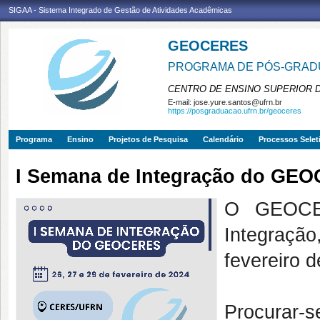
SIGAA - Sistema Integrado de Gestão de Atividades Acadêmicas
GEOCERES
PROGRAMA DE PÓS-GRADU
CENTRO DE ENSINO SUPERIOR 
E-mail:
jose.yure.santos@ufrn.br
https://posgraduacao.ufrn.br/geoceres
Programa
Ensino
Projetos de Pesquisa
Calendário
Processos Selet
I Semana de Integração do GE
O GEOCE
Integraçã
fevereiro
Procurar-s