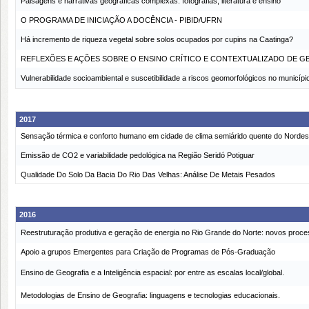
Paisagens e narrativas geográficas complexas: fotografias, literatura e ensino
O PROGRAMA DE INICIAÇÃO A DOCÊNCIA - PIBID/UFRN
Há incremento de riqueza vegetal sobre solos ocupados por cupins na Caatinga?
REFLEXÕES E AÇÕES SOBRE O ENSINO CRÍTICO E CONTEXTUALIZADO DE G
Vulnerabilidade socioambiental e suscetibilidade a riscos geomorfológicos no municíp
2017
Sensação térmica e conforto humano em cidade de clima semiárido quente do Nordeste b
Emissão de CO2 e variabilidade pedológica na Região Seridó Potiguar
Qualidade Do Solo Da Bacia Do Rio Das Velhas: Análise De Metais Pesados
2016
Reestruturação produtiva e geração de energia no Rio Grande do Norte: novos proc
Apoio a grupos Emergentes para Criação de Programas de Pós-Graduação
Ensino de Geografia e a Inteligência espacial: por entre as escalas local/global.
Metodologias de Ensino de Geografia: linguagens e tecnologias educacionais.