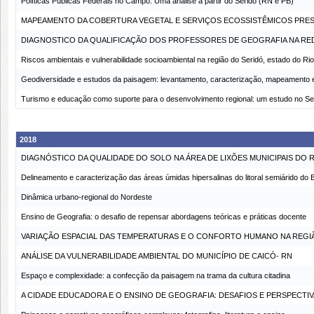
Políticas Públicas Federais no Campo: Uma análise a partir do Seridó (RN e PB)
MAPEAMENTO DA COBERTURA VEGETAL E SERVIÇOS ECOSSISTÊMICOS PRES
DIAGNOSTICO DA QUALIFICAÇÃO DOS PROFESSORES DE GEOGRAFIA NA RED
Riscos ambientais e vulnerabilidade socioambiental na região do Seridó, estado do R
Geodiversidade e estudos da paisagem: levantamento, caracterização, mapeamento e
Turismo e educação como suporte para o desenvolvimento regional: um estudo no S
2018
DIAGNÓSTICO DA QUALIDADE DO SOLO NA ÁREA DE LIXÕES MUNICIPAIS DO
Delineamento e caracterização das áreas úmidas hipersalinas do litoral semiárido do B
Dinâmica urbano-regional do Nordeste
Ensino de Geografia: o desafio de repensar abordagens teóricas e práticas docente
VARIAÇÃO ESPACIAL DAS TEMPERATURAS E O CONFORTO HUMANO NA REGI
ANÁLISE DA VULNERABILIDADE AMBIENTAL DO MUNICÍPIO DE CAICÓ- RN
Espaço e complexidade: a confecção da paisagem na trama da cultura citadina
A CIDADE EDUCADORA E O ENSINO DE GEOGRAFIA: DESAFIOS E PERSPECTIV