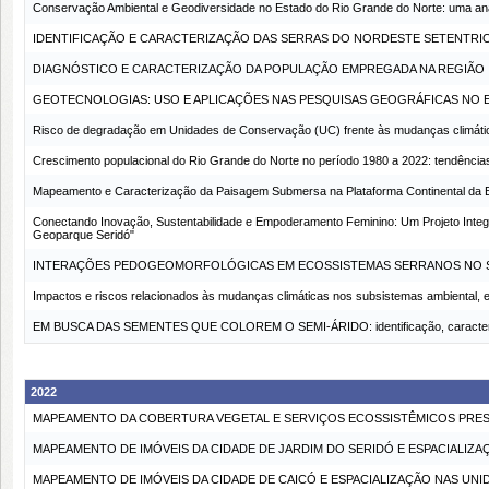
Conservação Ambiental e Geodiversidade no Estado do Rio Grande do Norte: uma anál
IDENTIFICAÇÃO E CARACTERIZAÇÃO DAS SERRAS DO NORDESTE SETENTRI
DIAGNÓSTICO E CARACTERIZAÇÃO DA POPULAÇÃO EMPREGADA NA REGIÃO IMED
GEOTECNOLOGIAS: USO E APLICAÇÕES NAS PESQUISAS GEOGRÁFICAS NO 
Risco de degradação em Unidades de Conservação (UC) frente às mudanças climáticas:
Crescimento populacional do Rio Grande do Norte no período 1980 a 2022: tendência
Mapeamento e Caracterização da Paisagem Submersa na Plataforma Continental da B
Conectando Inovação, Sustentabilidade e Empoderamento Feminino: Um Projeto Integra
Geoparque Seridó"
INTERAÇÕES PEDOGEOMORFOLÓGICAS EM ECOSSISTEMAS SERRANOS NO S
Impactos e riscos relacionados às mudanças climáticas nos subsistemas ambiental, eco
EM BUSCA DAS SEMENTES QUE COLOREM O SEMI-ÁRIDO: identificação, caracterizaçã
2022
MAPEAMENTO DA COBERTURA VEGETAL E SERVIÇOS ECOSSISTÊMICOS PRES
MAPEAMENTO DE IMÓVEIS DA CIDADE DE JARDIM DO SERIDÓ E ESPACIALIZA
MAPEAMENTO DE IMÓVEIS DA CIDADE DE CAICÓ E ESPACIALIZAÇÃO NAS UNI