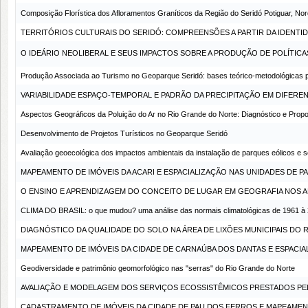
Composição Florística dos Afloramentos Graníticos da Região do Seridó Potiguar, Nor
TERRITÓRIOS CULTURAIS DO SERIDÓ: COMPREENSÕES A PARTIR DA IDENTI
O IDEÁRIO NEOLIBERAL E SEUS IMPACTOS SOBRE A PRODUÇÃO DE POLÍTICAS
Produção Associada ao Turismo no Geoparque Seridó: bases teórico-metodológicas p
VARIABILIDADE ESPAÇO-TEMPORAL E PADRÃO DA PRECIPITAÇÃO EM DIFERE
Aspectos Geográficos da Poluição do Ar no Rio Grande do Norte: Diagnóstico e Prop
Desenvolvimento de Projetos Turísticos no Geoparque Seridó
Avaliação geoecológica dos impactos ambientais da instalação de parques eólicos e s
MAPEAMENTO DE IMÓVEIS DA ACARI E ESPACIALIZAÇÃO NAS UNIDADES DE P
O ENSINO E APRENDIZAGEM DO CONCEITO DE LUGAR EM GEOGRAFIA NOS AN
CLIMA DO BRASIL: o que mudou? uma análise das normais climatológicas de 1961 à
DIAGNÓSTICO DA QUALIDADE DO SOLO NA ÁREA DE LIXÕES MUNICIPAIS DO
MAPEAMENTO DE IMÓVEIS DA CIDADE DE CARNAÚBA DOS DANTAS E ESPACIA
Geodiversidade e patrimônio geomorfológico nas "serras" do Rio Grande do Norte
AVALIAÇÃO E MODELAGEM DOS SERVIÇOS ECOSSISTÊMICOS PRESTADOS PE
CADASTRAMENTO DE IMÓVEIS DA CIDADE DE PAU DOS FERROS E MAPEAMENT