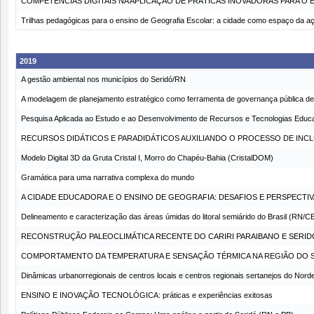
COMPETÊNCIAS DIGITAIS NA APLICAÇÃO DE PRÁTICAS INOVADORAS PARA O 
Trilhas pedagógicas para o ensino de Geografia Escolar: a cidade como espaço da 
2019
A gestão ambiental nos municípios do Seridó/RN
A modelagem de planejamento estratégico como ferramenta de governança pública de 
Pesquisa Aplicada ao Estudo e ao Desenvolvimento de Recursos e Tecnologias Ed
RECURSOS DIDÁTICOS E PARADIDÁTICOS AUXILIANDO O PROCESSO DE INC
Modelo Digital 3D da Gruta Cristal I, Morro do Chapéu-Bahia (CristalDOM)
Gramática para uma narrativa complexa do mundo
A CIDADE EDUCADORA E O ENSINO DE GEOGRAFIA: DESAFIOS E PERSPECTIV
Delineamento e caracterização das áreas úmidas do litoral semiárido do Brasil (RN/C
RECONSTRUÇÃO PALEOCLIMÁTICA RECENTE DO CARIRI PARAIBANO E SERID
COMPORTAMENTO DA TEMPERATURA E SENSAÇÃO TÉRMICA NA REGIÃO DO S
Dinâmicas urbanorregionais de centros locais e centros regionais sertanejos do Norde
ENSINO E INOVAÇÃO TECNOLÓGICA: práticas e experiências exitosas