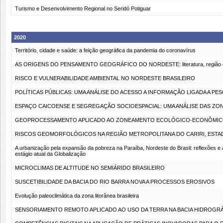
Turismo e Desenvolvimento Regional no Seridó Potiguar
2020
Território, cidade e saúde: a feição geográfica da pandemia do coronavírus
AS ORIGENS DO PENSAMENTO GEOGRÁFICO DO NORDESTE: literatura, região e
RISCO E VULNERABILIDADE AMBIENTAL NO NORDESTE BRASILEIRO
POLÍTICAS PÚBLICAS: UMA ANÁLISE DO ACESSO A INFORMAÇÃO LIGADA A P
ESPAÇO CAICOENSE E SEGREGAÇÃO SOCIOESPACIAL: UMA ANÁLISE DAS ZO
GEOPROCESSAMENTO APLICADO AO ZONEAMENTO ECOLÓGICO-ECONÔMICO 
RISCOS GEOMORFOLÓGICOS NA REGIÃO METROPOLITANA DO CARIRI, ESTA
A urbanização pela expansão da pobreza na Paraíba, Nordeste do Brasil: reflexões e 
estágio atual da Globalização
MICROCLIMAS DE ALTITUDE NO SEMIÁRIDO BRASILEIRO
SUSCETIBILIDADE DA BACIA DO RIO BARRA NOVA A PROCESSOS EROSIVOS
Evolução paleoclimática da zona litorânea brasileira
SENSORIAMENTO REMOTO APLICADO AO USO DA TERRA NA BACIA HIDROGRÁ