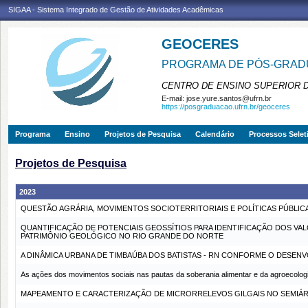
SIGAA - Sistema Integrado de Gestão de Atividades Acadêmicas
GEOCERES
PROGRAMA DE PÓS-GRADU
CENTRO DE ENSINO SUPERIOR 
E-mail:
jose.yure.santos@ufrn.br
https://posgraduacao.ufrn.br/geoceres
Programa
Ensino
Projetos de Pesquisa
Calendário
Processos Selet
Projetos de Pesquisa
2023
QUESTÃO AGRÁRIA, MOVIMENTOS SOCIOTERRITORIAIS E POLÍTICAS PÚBLIC
QUANTIFICAÇÃO DE POTENCIAIS GEOSSÍTIOS PARA IDENTIFICAÇÃO DOS VA
PATRIMÔNIO GEOLÓGICO NO RIO GRANDE DO NORTE
A DINÂMICA URBANA DE TIMBAÚBA DOS BATISTAS - RN CONFORME O DESENVO
As ações dos movimentos sociais nas pautas da soberania alimentar e da agroecolog
MAPEAMENTO E CARACTERIZAÇÃO DE MICRORRELEVOS GILGAIS NO SEMIÁR