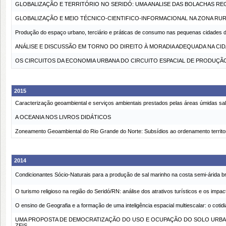
GLOBALIZAÇÃO E TERRITÓRIO NO SERIDÓ: UMA ANALISE DAS BOLACHAS RE
GLOBALIZAÇÃO E MEIO TÉCNICO-CIENTIFICO-INFORMACIONAL NA ZONA RU
Produção do espaço urbano, terciário e práticas de consumo nas pequenas cidades 
ANÁLISE E DISCUSSÃO EM TORNO DO DIREITO À MORADIA ADEQUADA NA CIDA
OS CIRCUITOS DA ECONOMIA URBANA DO CIRCUITO ESPACIAL DE PRODUÇÃ
2015
Caracterização geoambiental e serviços ambientais prestados pelas áreas úmidas salin
A OCEANIA NOS LIVROS DIDÁTICOS
Zoneamento Geoambiental do Rio Grande do Norte: Subsídios ao ordenamento territori
2014
Condicionantes Sócio-Naturais para a produção de sal marinho na costa semi-árida bra
O turismo religioso na região do Seridó/RN: análise dos atrativos turísticos e os impa
O ensino de Geografia e a formação de uma inteligência espacial multiescalar: o cotid
UMA PROPOSTA DE DEMOCRATIZAÇÃO DO USO E OCUPAÇÃO DO SOLO URBANO 
ZEIS