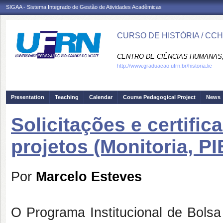
SIGAA - Sistema Integrado de Gestão de Atividades Acadêmicas
CURSO DE HISTÓRIA / CC
CENTRO DE CIÊNCIAS HUMANAS,
http://www.graduacao.ufrn.br/historia.lic
Presentation
Teaching
Calendar
Course Pedagogical Project
News
Solicitações e certifi
projetos (Monitoria, PI
Por
Marcelo Esteves
O Programa Institucional de Bols