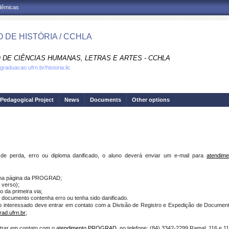
adêmicas
 DE HISTÓRIA / CCHLA
 DE CIÊNCIAS HUMANAS, LETRAS E ARTES - CCHLA
graduacao.ufrn.br/historia.lic
Pedagogical Project
News
Documents
Other options
 de perda, erro ou diploma danificado, o aluno deverá enviar um e-mail para
atendime
 na página da PROGRAD
;
 verso);
 da primeira via;
 o documento contenha erro ou tenha sido danificado.
 o interessado deve entrar em contato com a Divisão de Registro e Expedição de Documen
ad.ufrn.br
;
trar em contato com o
atendimento PROGRAD
, no telefone: (84) 3342-2299 Ramal: 116 e 1