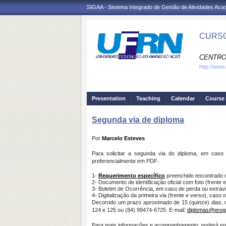
SIGAA - Sistema Integrado de Gestão de Atividades Ac
CURSO
CENTRO
http://www.
Presentation
Teaching
Calendar
Course 
Segunda via de diploma
Por
Marcelo Esteves
Para solicitar a segunda via do diploma, em caso
preferencialmente em PDF:
1-
Requerimento específico
preenchido encontrado
2- Documento de identificação oficial com foto (frente e
3- Boletim de Ocorrência, em caso de perda ou extravio
4- Digitalização da primeira via (frente e verso), caso
Decorrido um prazo aproximado de 15 (quinze) dias,
124 e 125 ou (84) 99474-6725. E-mail:
diplomas@progr
Para mais informações e acompanhamento, poderá en