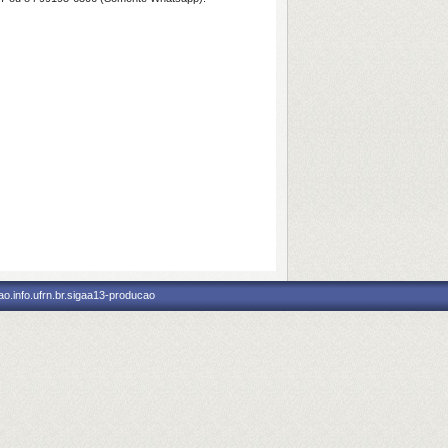
o.info.ufrn.br.sigaa13-producao