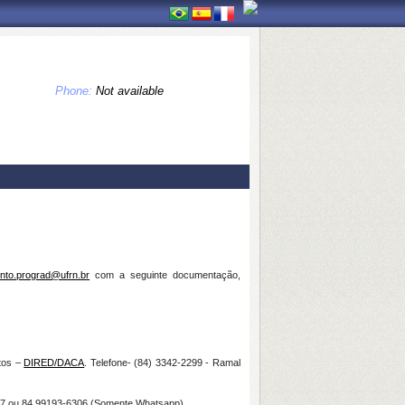
Phone:
Not available
nto.prograd@ufrn.br
com a seguinte documentação,
tos –
DIRED/DACA
. Telefone- (84) 3342-2299 - Ramal
17 ou
84 99193-6306 (
Somente Whatsapp
).