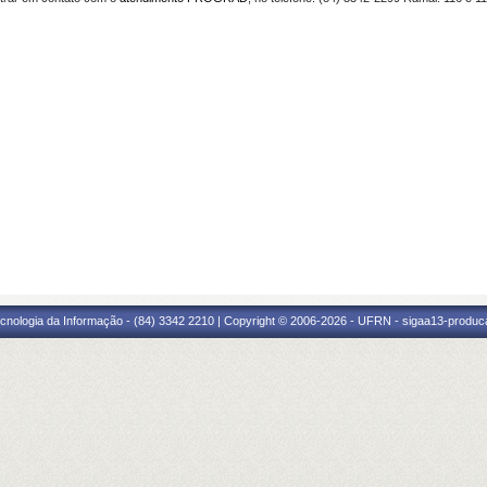
cnologia da Informação - (84) 3342 2210 | Copyright © 2006-2026 - UFRN - sigaa13-produca