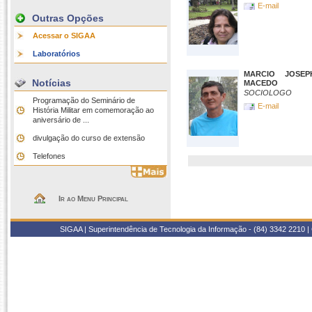
E-mail
Outras Opções
Acessar o SIGAA
Laboratórios
MARCIO JOSE
Notícias
MACEDO
SOCIOLOGO
Programação do Seminário de
E-mail
História Militar em comemoração ao
aniversário de ...
divulgação do curso de extensão
Telefones
Ir ao Menu Principal
SIGAA | Superintendência de Tecnologia da Informação - (84) 3342 2210 