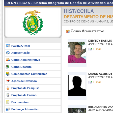
UFRN ›
SIGAA - Sistema Integrado de Gestão de Atividades A
HIST/CCHLA
DEPARTAMENTO DE HI
CENTRO DE CIÊNCIAS HUMANAS, LE
Corpo Administrativo
DEIVEDY BASILIO 
ASSISTENTE EM 
Página Oficial
E-mail
Apresentação
Corpo Administrativo
Corpo Docente
LUANN ALVES DE
Componentes Curriculares
ASSISTENTE EM 
Ações de Extensão
E-mail
Projetos de Pesquisa
Projetos de Ensino
Documentos
IRIS ALVARES DA
Endereço Alternativo
AUXILIAR EM ADM