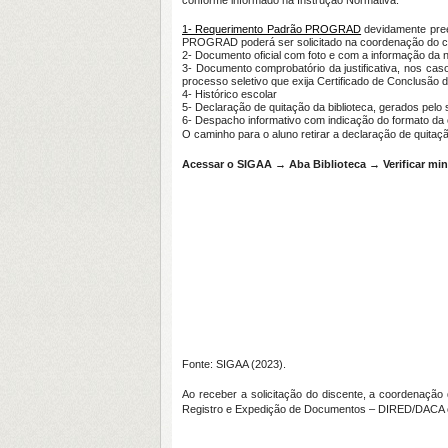
conforme informado na Instrução Normativa:
1- Requerimento Padrão PROGRAD
devidamente preen
PROGRAD poderá ser solicitado na coordenação do 
2- Documento oficial com foto e com a informação da 
3- Documento comprobatório da justificativa
, nos cas
processo seletivo que exija Certificado de Conclusão 
4- Histórico escolar
5- Declaração de quitação da biblioteca, gerados pelo 
6- Despacho informativo com indicação do formato da
O caminho para o aluno retirar a declaração de quitaçã
Acessar o SIGAA → Aba Biblioteca → Verificar mi
Fonte: SIGAA (2023).
Ao receber a solicitação do discente, a coordenação 
Registro e Expedição de Documentos – DIRED/DACA códi