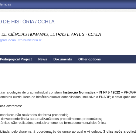
adêmicas
 DE HISTÓRIA / CCHLA
 DE CIÊNCIAS HUMANAS, LETRAS E ARTES - CCHLA
graduacao.ufrn.br/historia.lic
Pedagogical Project
News
Documents
Other options
citar a colação de grau individual constam
Instrução Normativa - IN Nº 5 / 2022
– PROGRAD
ntes curriculares do histórico escolar consolidados, inclusive o ENADE; e estar quite co
mas diferentes:
otocolares são realizados de forma presencial;
s de webconferência para realização dos procedimentos protocolares;
trâmites são realizados, exclusivamente, de forma documental eletrônica.
licitada, pelo discente, à coordenação do curso ao qual é vinculado,
3 dias após a colaç