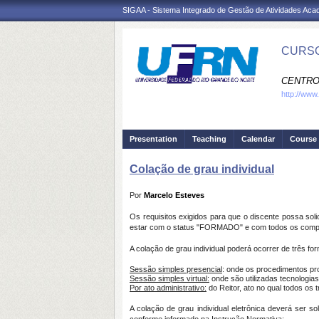
SIGAA - Sistema Integrado de Gestão de Atividades Ac
CURSO
CENTRO
http://www.
Presentation
Teaching
Calendar
Course 
Colação de grau individual
Por
Marcelo Esteves
Os requisitos exigidos para que o discente possa soli
estar com o status "FORMADO" e com todos os compone
A colação de grau individual poderá ocorrer de três for
Sessão simples presencial
: onde os procedimentos pr
Sessão simples virtua
l:
onde são utilizadas tecnologia
Por ato administrativo:
do Reitor, ato no qual todos os 
A colação de grau individual eletrônica deverá ser so