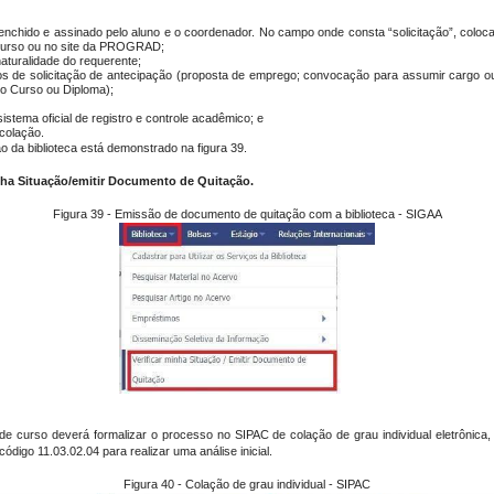
chido e assinado pelo aluno e o coordenador. No campo onde consta “solicitação”, coloca
curso ou no site da PROGRAD;
naturalidade do requerente;
os de solicitação de antecipação (proposta de emprego; convocação para assumir cargo
do Curso ou Diploma);
sistema oficial de registro e controle acadêmico; e
 colação.
o da biblioteca está demonstrado na figura 39.
nha Situação/emitir Documento de Quitação.
Figura 39 - Emissão de documento de quitação com a biblioteca - SIGAA
de curso deverá formalizar o processo no SIPAC de colação de grau individual eletrônica
go 11.03.02.04 para realizar uma análise inicial.
Figura 40 - Colação de grau individual - SIPAC