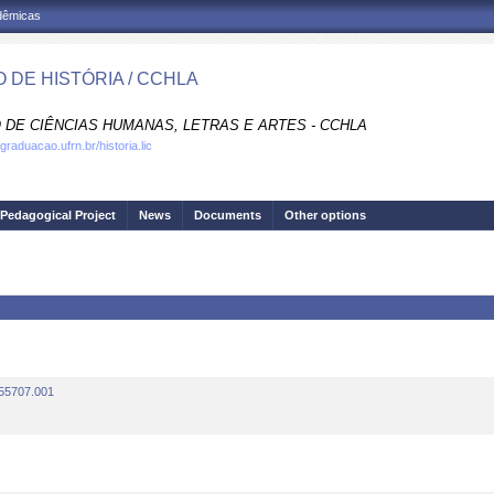
adêmicas
 DE HISTÓRIA / CCHLA
 DE CIÊNCIAS HUMANAS, LETRAS E ARTES - CCHLA
graduacao.ufrn.br/historia.lic
Pedagogical Project
News
Documents
Other options
.55707.001