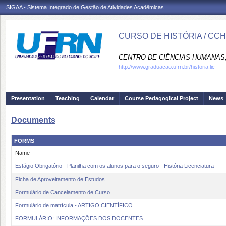
SIGAA - Sistema Integrado de Gestão de Atividades Acadêmicas
CURSO DE HISTÓRIA / CC
CENTRO DE CIÊNCIAS HUMANAS,
http://www.graduacao.ufrn.br/historia.lic
Presentation
Teaching
Calendar
Course Pedagogical Project
News
Documents
FORMS
Name
Estágio Obrigatório - Planilha com os alunos para o seguro - História Licenciatura
Ficha de Aproveitamento de Estudos
Formulário de Cancelamento de Curso
Formulário de matrícula - ARTIGO CIENTÍFICO
FORMULÁRIO: INFORMAÇÕES DOS DOCENTES