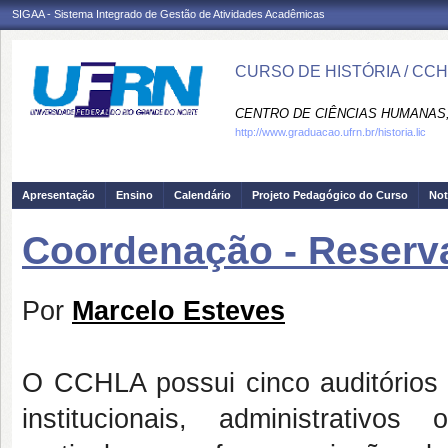
SIGAA - Sistema Integrado de Gestão de Atividades Acadêmicas
CURSO DE HISTÓRIA / CC
CENTRO DE CIÊNCIAS HUMANAS,
http://www.graduacao.ufrn.br/historia.lic
Apresentação
Ensino
Calendário
Projeto Pedagógico do Curso
Not
Coordenação - Reserv
Por
Marcelo Esteves
O CCHLA possui cinco auditórios e
institucionais, administrativo