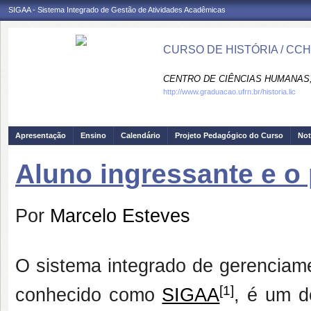
SIGAA - Sistema Integrado de Gestão de Atividades Acadêmicas
CURSO DE HISTÓRIA / CC
CENTRO DE CIÊNCIAS HUMANAS,
http://www.graduacao.ufrn.br/historia.lic
Apresentação
Ensino
Calendário
Projeto Pedagógico do Curso
Not
Aluno ingressante e o
Por
Marcelo Esteves
O sistema integrado de gerenciam
[1]
conhecido como
SIGAA
, é um 