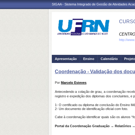
SIGAA - Sistema Integrado de Gestão de Atividades Ac
CURSO
CENTRO
http://www.
Apresentação
Ensino
Calendário
Projet
Coordenação - Validação dos docu
Por
Marcelo Esteves
Antecedendo a colação de grau, a coordenação receb
registro e expedição dos diplomas dos concluintes, e
1- O certificado ou diploma de conclusão do Ensino M
2- Um documento de identificação oficial com foto.
Cabe à coordenação identificar quais são os alunos “
Portal da Coordenação Graduação → Relatórios 