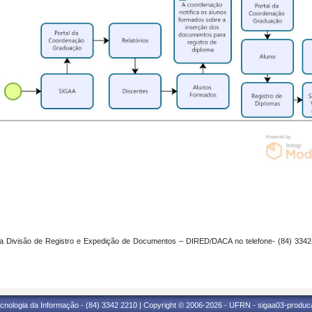
 a Divisão de Registro e Expedição de Documentos – DIRED/DACA no telefone- (84) 3342-
cnologia da Informação - (84) 3342 2210 | Copyright © 2006-2026 - UFRN - sigaa03-produca