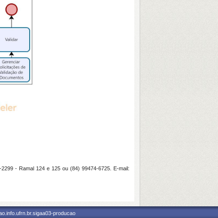
2299 - Ramal 124 e 125 ou (84) 99474-6725. E-mail:
o.info.ufrn.br.sigaa03-producao