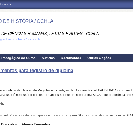
adêmicas
 DE HISTÓRIA / CCHLA
 DE CIÊNCIAS HUMANAS, LETRAS E ARTES - CCHLA
graduacao.ufrn.br/historia.lic
o Pedagógico do Curso
Notícias
Documentos
Outras Opções
mentos para registro de diploma
e um ofício da Divisão de Registro e Expedição de Documentos – DIRED/DACA informando 
 para isso, é necessário que os formandos submetam no sistema SIGAA, de preferência ante
édio;
formados” do período correspondente, conforme figura 64 e para isso deverá acessar o SIG
→ Discentes → Alunos Formados.