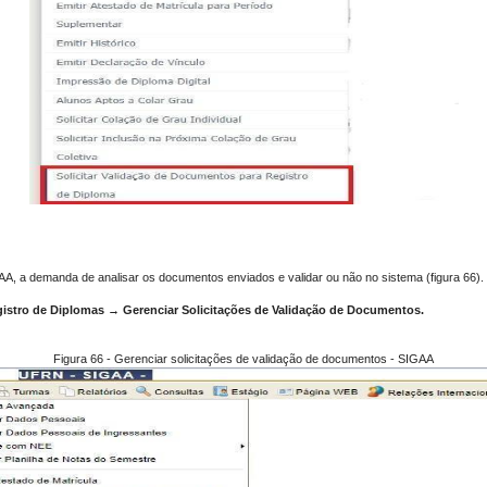
A, a demanda de analisar os documentos enviados e validar ou não no sistema (figura 66).
stro de Diplomas → Gerenciar Solicitações de Validação de Documentos.
Figura 66 - Gerenciar solicitações de validação de documentos - SIGAA