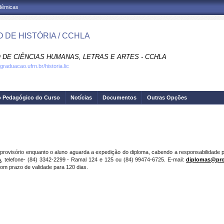
adêmicas
 DE HISTÓRIA / CCHLA
 DE CIÊNCIAS HUMANAS, LETRAS E ARTES - CCHLA
graduacao.ufrn.br/historia.lic
o Pedagógico do Curso
Notícias
Documentos
Outras Opções
provisório enquanto o aluno aguarda a expedição do diploma, cabendo a responsabilidade
A
, telefone- (84) 3342-2299 - Ramal 124 e 125 ou (84) 99474-6725. E-mail:
diplomas@pro
om prazo de validade para 120 dias.