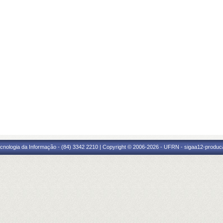
cnologia da Informação - (84) 3342 2210 | Copyright © 2006-2026 - UFRN - sigaa12-produca