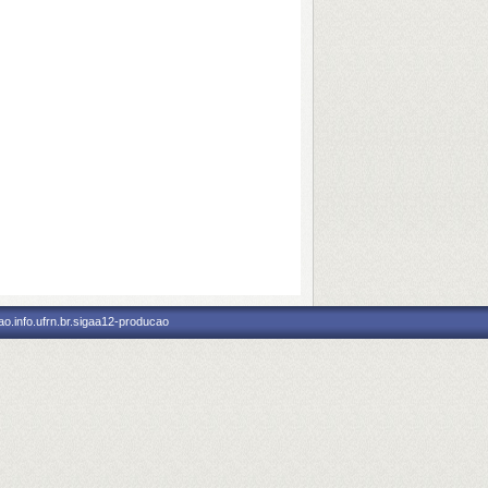
o.info.ufrn.br.sigaa12-producao