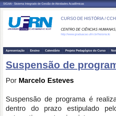
SIGAA - Sistema Integrado de Gestão de Atividades Acadêmicas
CURSO DE HISTÓRIA / CC
CENTRO DE CIÊNCIAS HUMANAS,
http://www.graduacao.ufrn.br/historia.lic
Apresentação
Ensino
Calendário
Projeto Pedagógico do Curso
Not
Suspensão de progra
Por
Marcelo Esteves
Suspensão de programa é realiza
dentro do prazo estipulado pelo